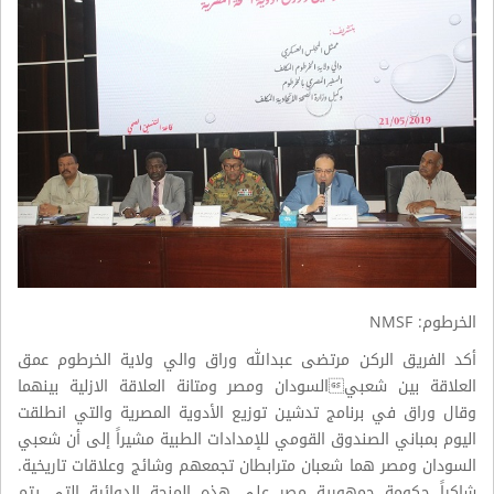
الخرطوم: NMSF
أكد الفريق الركن مرتضى عبدالله وراق والي ولاية الخرطوم عمق
العلاقة بين شعبيالسودان ومصر ومتانة العلاقة الازلية بينهما
وقال وراق في برنامج تدشين توزيع الأدوية المصرية والتي انطلقت
اليوم بمباني الصندوق القومي للإمدادات الطبية مشيراً إلى أن شعبي
السودان ومصر هما شعبان مترابطان تجمعهم وشائج وعلاقات تاريخية.
شاكراً حكومة جمهورية مصر على هذه المنحة الدوائية التي يتم