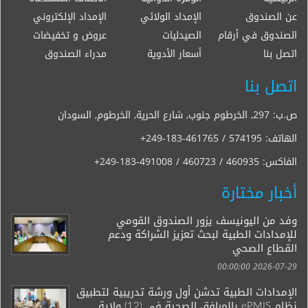
عن الصندوق
الإمداد الولائي
الإمداد الإلكتروني
الصندوق في أرقام
الصيدليات
عروض و تخفيضات
اتصل بنا
أسعار الأدوية
مدراء الصندوق
اتصل بنا
ص.ب: 297, الخرطوم جنوب, شارع الحرية, الخرطوم, السودان
الهاتف:
+249-183-461765 / 574195
الفاكس:
+249-183-491008 / 460723 / 460935
أخبار مختارة
وفد من اليونيسف يزور الصندوق القومي
للإمدادات الطبية لبحث تعزيز الشراكة ودعم
القطاع الصحي
2026-07-29 00:00:00
الإمدادات الطبية تدشن أول ورشة تدريبية لتطبيق
نظام ePMIS بالمرافق الصحية في (12) ولاية