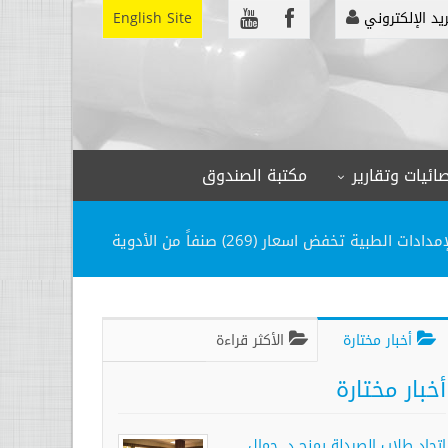
ريد الإلكتروني
English Site
ائيات وتقارير
مكتبة الصندوق
مدادات الطبية تخفض اسعار (269) صنفاً من الأدوية
أخبار مختارة
الأكثر قراءة
أخبار مختارة
إتحاد طلاب الصيدلة يمنح د. جمال