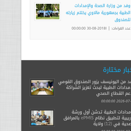
وفد من وزارة الصحة والإمدادات
الطبية بجمهورية مالاوي يختتم زيارته
للصندوق
|
عدد القراءات:
ا2018-08-30 00:00:00
بار مختارة
د من اليونيسف يزور الصندوق القومي
مدادات الطبية لبحث تعزيز الشراكة
عم القطاع الصحي
2026-07-29 00:
إمدادات الطبية تدشن أول ورشة
تدريبية لتطبيق نظام ePMIS بالمرافق
ية في (12) ولاية