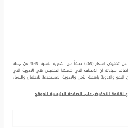
صرح السيد المدير العام للامدادات الطبية لموقع الهيئة عن تخفيض اسعار (269) صنفاً من الادوية بنسبة 49% من جملة
توردها الهيئة والبالغ عددها (549) صنفاً واضاف سيادته ان الاصناف التي شملها التخفيض هي الادوية التي
لنمو والادوية باهظة الثمن والادوية المستخدمة للاطفال والنساء
ع لقائمة التخفيض على الصفحة الرئيسية للموقع