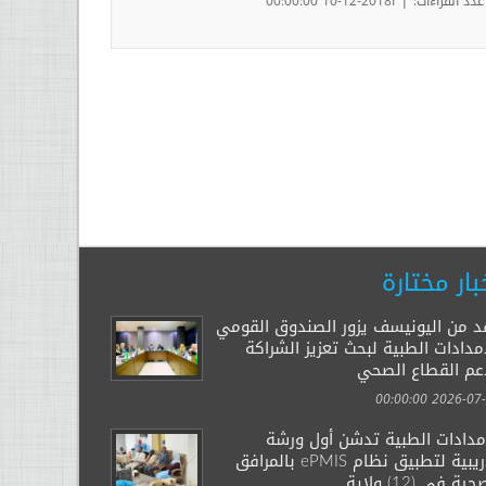
|
عدد القراءات:
ا2018-12-10 00:00:00
بار مختارة
د من اليونيسف يزور الصندوق القومي
مدادات الطبية لبحث تعزيز الشراكة
عم القطاع الصحي
2026-07-29 00:
إمدادات الطبية تدشن أول ورشة
تدريبية لتطبيق نظام ePMIS بالمرافق
ية في (12) ولاية