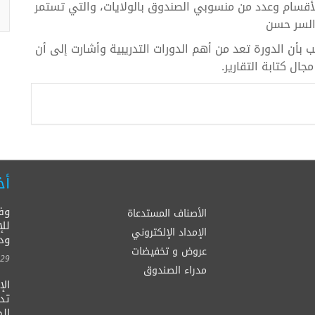
ت ورؤساء الأقسام وعدد من منسوبي الصندوق بالولايات، والتي تستمر
 السر حسن
يب بأن الدورة تعد من أهم الدورات التدريبية وأشارت إلى أن
ل كتابة التقارير.
أخ
وف
الأصناف المستدعاة
للإ
الإمداد الإلكتروني
ود
عروض و تخفيضات
00:00
مدراء الصندوق
ال
الصح