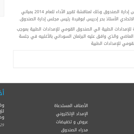
يلتئم ظهر اليوم الأحد الموافق 21/6/2015 إجتماع مجلس إدارة الصندوق وذلك لمناقشة تقرير الأداء للعام 2014 بمباني
اتحادي الأستاذ بحر إدريس ابوقردة رئيس مجلس إدارة الصندوق.
مة للإمدادات الطبية الي الصندوق القومي للإمدادات الطبية بموجب
ماضي والذي وافق عليه البرلمان السوداني بالأغلبيه في جلسة
أخ
وف
الأصناف المستدعاة
للإ
الإمداد الإلكتروني
ود
عروض و تخفيضات
00:00
مدراء الصندوق