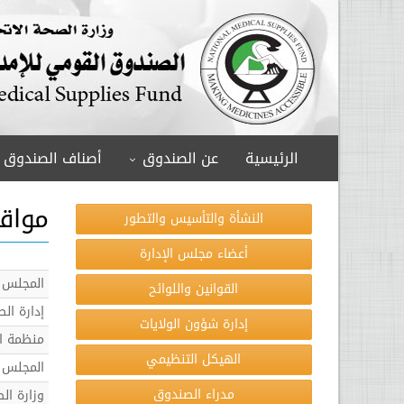
الرئيسية
عن الصندوق
أصناف الصندوق
مواق
النشأة والتأسيس والتطور
أعضاء مجلس الإدارة
المجلس ا
القوانين واللوائح
إدارة الص
إدارة شؤون الولايات
منظمة ال
الهيكل التنظيمي
المجلس 
مدراء الصندوق
وزارة الص