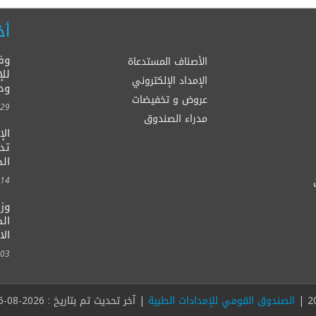
أخ
وف
الأصناف المستدعاة
للإ
الإمداد الإلكتروني
ود
عروض و تخفيضات
00:00
مدراء الصندوق
ال
الصح
00:00
وزي
الط
الا
00:00
الصندوق القومي للإمدادات الطبية
| آخر تحديث تم بتاريخ : 2026-08-06 ، عداد الزوار | 18,439,244