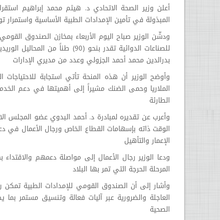
أعلن وزير الصحة الاتحادي د. هيثم محمد إبراهيم استقرار 
المبذولة في تأمين الإمدادات الطبية الأساسية واستمرار توف
ودشّن الوزير صباح اليوم الأربعاء بمخازن الصندوق القومي
للصناعات الدوائية تقدر بنحو (90) 
بدرالدين محمد أحمد الجزولي وعدد من مديري الإدارات
وأوضح الوزير أن هذه المنحة تأتي استجابة للاحتياجات 
الملاريا وحمى الضنك مشيراً إلى أهميتها في دعم الخدما
الطارئة
وأعرب عن تقديره لمبادرة د. أحمد البدوي عضو المجلس ا
الوقت ذاته بإسهامات القطاع الخاص ورجال الأعمال في دعم 
الإعمار والتأهيل
ودعا الوزير رجال الأعمال إلى مواصلة دعمهم والاقتداء 
المرحلة الحرجة التي تمر بها البلاد
وأشار إلى أن الصندوق القومي للإمدادات الطبية تمكن رغم
العاجلة والضرورية عبر آليات فعالة وتنسيق مستمر بما 
الصحية