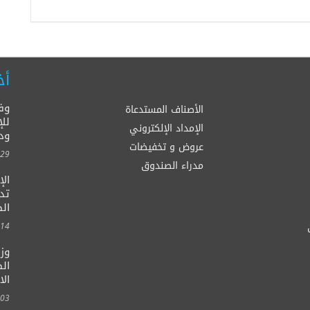
أخ
وف
الأصناف المستدعاة
للإ
الإمداد الإلكتروني
ود
عروض و تخفيضات
00:00
مدراء الصندوق
ال
الصح
00:00
وزي
الط
الا
00:00