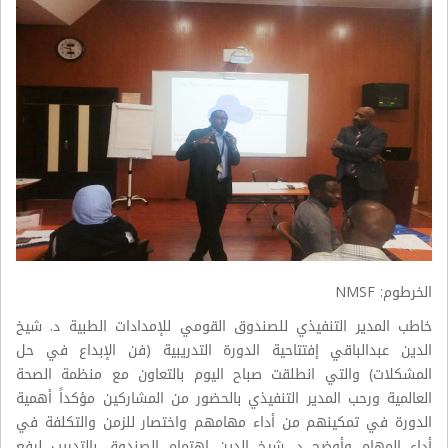
الخرطوم: NMSF
خاطب المدير التنفيذي للصندوق القومي للإمدادات الطبية د. شيخ
الدين عبدالباقي إفتتاحية الدورة التدريبية (فن الإبداع في حل
المشكلات) والتي انطلقت صباح اليوم بالتعاون مع منظمة الصحة
العالمية ورحب المدير التنفيذي بالحضور من المشاركين مؤكداً أهمية
الدورة في تمكينهم من أداء مهامهم واختصار للزمن والتكلفة في
أداء المهام وأوضح د. شيخ الدين اهتمام الصندوق بالتدريب لرفع