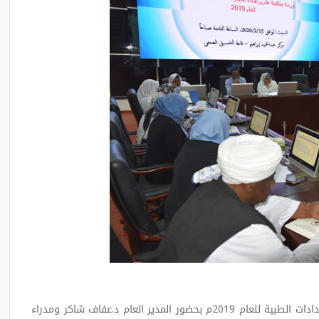
انعقدت ورشة مناقشة تقارير الأداء للصندوق القومي للإمدادات الطبية للعام 2019م بحضور المدير العام د.عفاف شاكر ومدراء