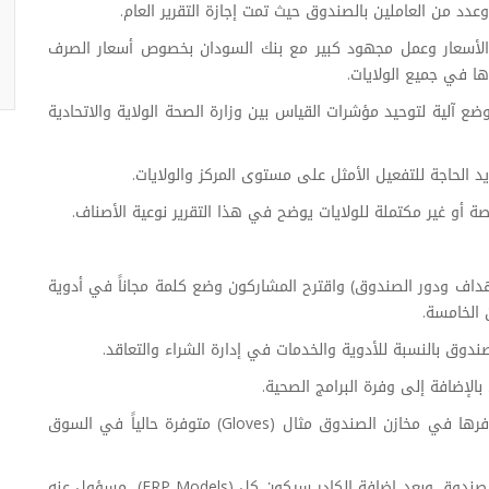
عدد من العاملين بالصندوق حيث تمت إجازة التقرير العام.
 الأسعار وعمل مجهود كبير مع بنك السودان بخصوص أسعار الصرف
ا في جميع الولايات.
 آلية لتوحيد مؤشرات القياس بين وزارة الصحة الولاية والاتحادية
الحاجة للتفعيل الأمثل على مستوى المركز والولايات.
صة أو غير مكتملة للولايات يوضح في هذا التقرير نوعية الأصناف.
داف ودور الصندوق) واقترح المشاركون وضع كلمة مجاناً في أدوية
الخامسة.
دوق بالنسبة للأدوية والخدمات في إدارة الشراء والتعاقد.
بالإضافة إلى وفرة البرامج الصحية.
وفي حالة توفر الأصناف في السوق الخارجي لابد من توفرها في مخازن الصندوق مثال (Gloves) متوفرة حالياً في السوق
وإضافة كادر لإدارة تقنية المعلومات ورفعها ضمن هيكل الصندوق وبعد إضافة الكادر سيكون كل (ERP Models) مسؤول عنه