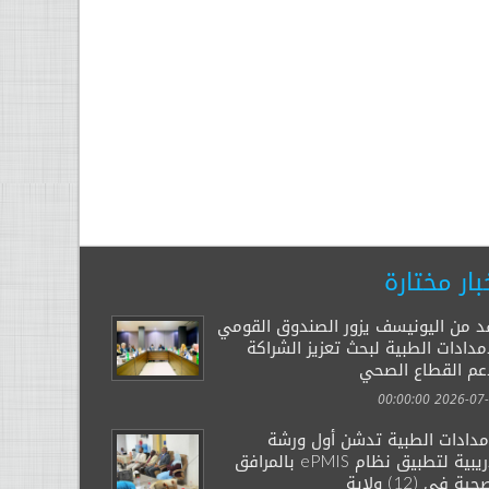
بار مختارة
د من اليونيسف يزور الصندوق القومي
مدادات الطبية لبحث تعزيز الشراكة
عم القطاع الصحي
2026-07-29 00:
إمدادات الطبية تدشن أول ورشة
تدريبية لتطبيق نظام ePMIS بالمرافق
ية في (12) ولاية