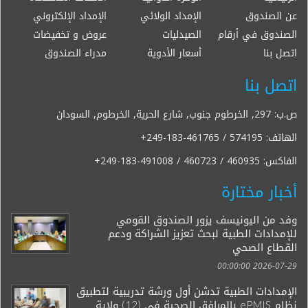
عن الصندوق
الإمداد الولائي
الإمداد الإلكتروني
الصندوق في أرقام
الصيدليات
عروض و تخفيضات
اتصل بنا
أسعار الأدوية
مدراء الصندوق
اتصل بنا
ص.ب: 297, الخرطوم جنوب, شارع الحرية, الخرطوم, السودان
الهاتف:
+249-183-461765 / 574195
الفاكس:
+249-183-491008 / 460723 / 460935
أخبار مختارة
وفد من اليونيسف يزور الصندوق القومي
للإمدادات الطبية لبحث تعزيز الشراكة ودعم
القطاع الصحي
2026-07-29 00:00:00
الإمدادات الطبية تدشن أول ورشة تدريبية لتطبيق
نظام ePMIS بالمرافق الصحية في (12) ولاية