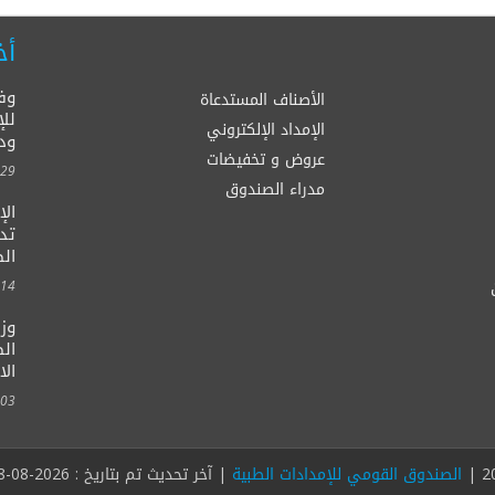
أخ
وف
الأصناف المستدعاة
للإ
الإمداد الإلكتروني
ود
عروض و تخفيضات
00:00
مدراء الصندوق
ال
الصح
00:00
وزي
الط
الا
00:00
الصندوق القومي للإمدادات الطبية
| آخر تحديث تم بتاريخ : 2026-08-08 ، عداد الزوار | 18,459,291