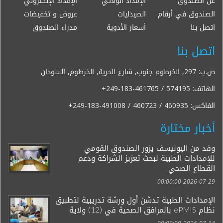
عن الصندوق
الإمداد الولائي
الإمداد الإلكتروني
الصندوق في أرقام
الصيدليات
عروض و تخفيضات
اتصل بنا
أسعار الأدوية
مدراء الصندوق
اتصل بنا
ص.ب: 297, الخرطوم جنوب, شارع الحرية, الخرطوم, السودان
الهاتف:
+249-183-461765 / 574195
الفاكس:
+249-183-491008 / 460723 / 460935
أخبار مختارة
وفد من اليونيسف يزور الصندوق القومي
للإمدادات الطبية لبحث تعزيز الشراكة ودعم
القطاع الصحي
2026-07-29 00:00:00
الإمدادات الطبية تدشن أول ورشة تدريبية لتطبيق
نظام ePMIS بالمرافق الصحية في (12) ولاية