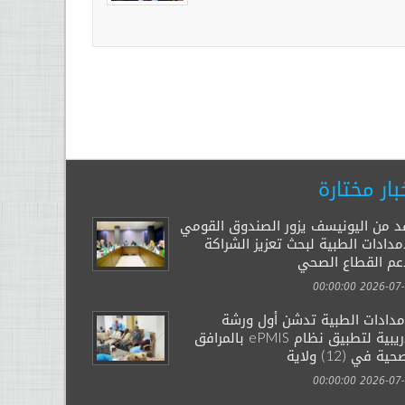
بار مختارة
د من اليونيسف يزور الصندوق القومي
مدادات الطبية لبحث تعزيز الشراكة
عم القطاع الصحي
2026-07-29 00:
إمدادات الطبية تدشن أول ورشة
تدريبية لتطبيق نظام ePMIS بالمرافق
ية في (12) ولاية
2026-07-14 00: