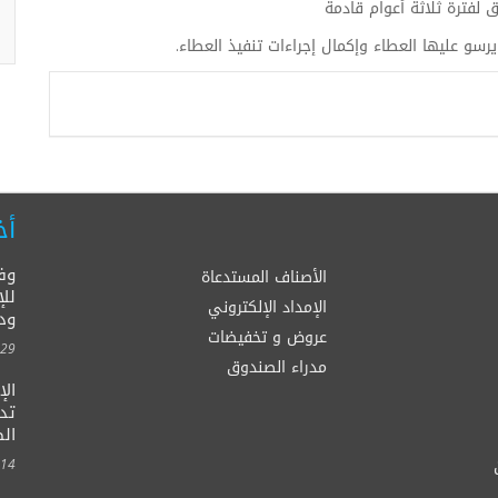
 لفترة ثلاثة أعوام قادمة
يرسو عليها العطاء وإكمال إجراءات تنفيذ العطاء.
أخ
وف
الأصناف المستدعاة
للإ
الإمداد الإلكتروني
ود
عروض و تخفيضات
00:00
مدراء الصندوق
ال
الصح
00:00