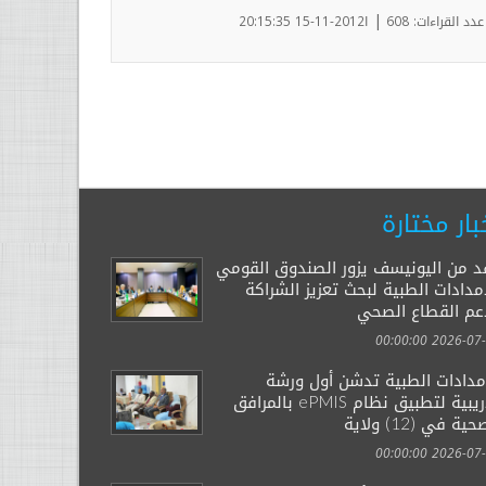
|
عدد القراءات: 608
ا2012-11-15 20:15:35
بار مختارة
د من اليونيسف يزور الصندوق القومي
مدادات الطبية لبحث تعزيز الشراكة
عم القطاع الصحي
2026-07-29 00:
إمدادات الطبية تدشن أول ورشة
تدريبية لتطبيق نظام ePMIS بالمرافق
ية في (12) ولاية
2026-07-14 00: