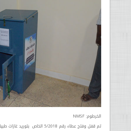
الخرطوم: NMSF
تم قفل وفتح عطاء رقم 5/2018 ال